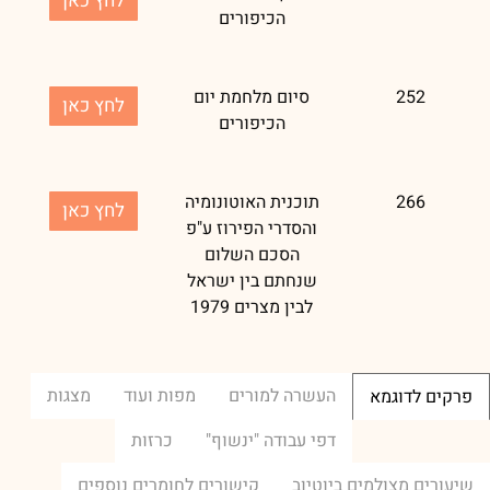
לחץ כאן
הכיפורים
252
סיום מלחמת יום
לחץ כאן
הכיפורים
266
תוכנית האוטונומיה
לחץ כאן
והסדרי הפירוז ע"פ
הסכם השלום
שנחתם בין ישראל
לבין מצרים 1979
העשרה למורים
מפות ועוד
מצגות
פרקים לדוגמא
דפי עבודה "ינשוף"
כרזות
שיעורים מצולמים ביוטיוב
קישורים לחומרים נוספים