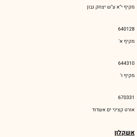
מקיף י"א ע"ש יצחק נבון
640128
מקיף א'
644310
מקיף ו'
670331
אורט קציני ים אשדוד
אשקלון