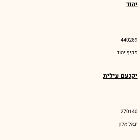
יהוד
440289
מקיף יהוד
יקנעם עילית
270140
יגאל אלון