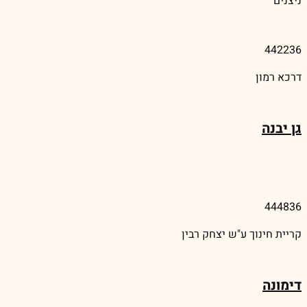
ניצנים
442236
דרכא רמון
גן יבנה
444836
קריית חינוך ע"ש יצחק רבין
דימונה