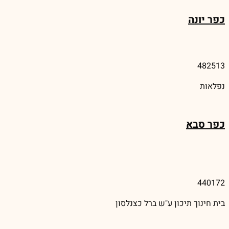
כפר יונה
482513
נפלאות
כפר סבא
440172
בית חינוך תיכון ע"ש ברל כצנלסון