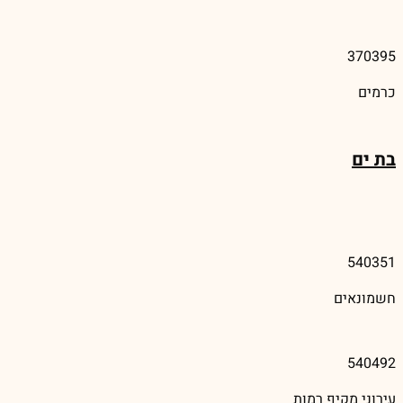
370395
כרמים
בת ים
540351
חשמונאים
540492
עירוני מקיף רמות