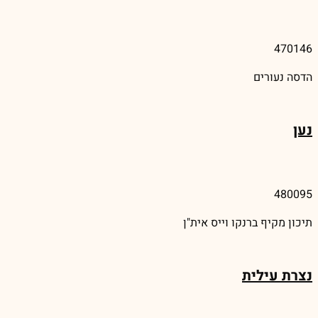
470146
הדסה נעורים
נען
480095
תיכון מקיף ברנקו וייס אית"ן
נצרת עילית