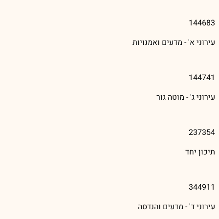
144683
עירוני א' - מדעים ואמנויות
144741
עירוני ג' - מוטה גור
237354
תיכון יחד
344911
עירוני ד' - מדעים והנדסה