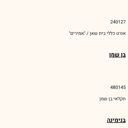
240127
אורט כללי בית שאן / "אמירים"
בן שמן
480145
חקלאי בן שמן
בנימינה