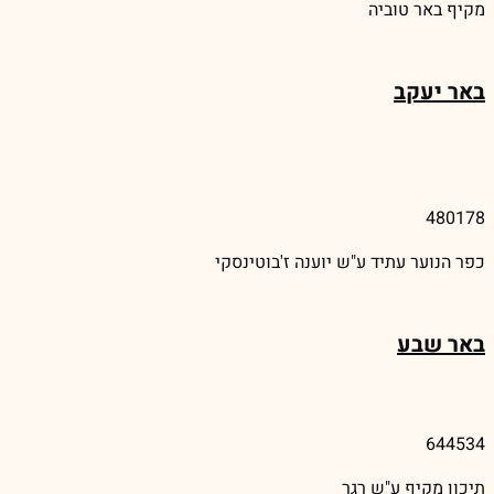
מקיף באר טוביה
באר יעקב
480178
כפר הנוער עתיד ע"ש יוענה ז'בוטינסקי
באר שבע
644534
תיכון מקיף ע"ש רגר