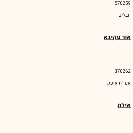
570259
יובלים
אור עקיבא
370262
אמי"ת אופק
אילת