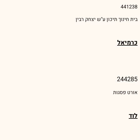
441238
בית חינוך תיכון ע"ש יצחק רבין
כרמיאל
244285
אורט פסגות
לוד